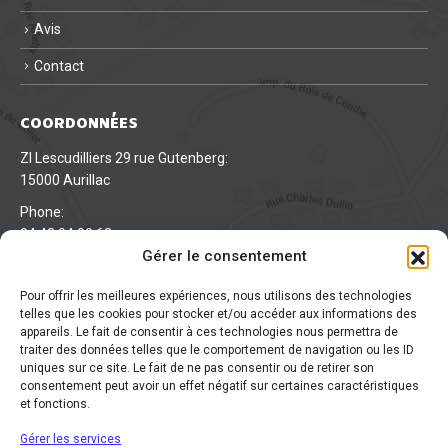
Avis
Contact
COORDONNÉES
ZI Lescudilliers 29 rue Gutenberg:
15000 Aurillac
Phone:
04 43 04 00 63
Gérer le consentement
Lun - Ven : 7:00 - 18:00:
/
Pour offrir les meilleures expériences, nous utilisons des technologies
telles que les cookies pour stocker et/ou accéder aux informations des
appareils. Le fait de consentir à ces technologies nous permettra de
traiter des données telles que le comportement de navigation ou les ID
uniques sur ce site. Le fait de ne pas consentir ou de retirer son
consentement peut avoir un effet négatif sur certaines caractéristiques
ARTICLES RÉCENTS
et fonctions.
Journée Portes ouvertes
Gérer les services