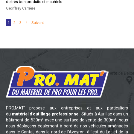
de très bon produits et matériels.
Geoffrey Carrière
Navigation
Page
Page
Page
Page
1
2
3
4
Suivant
Site
Reviews
PRO.MAT' propose aux entreprises et aux particuliers
du
matériel d'outillage professionnel
. Situés à Aurillac dans un
bâtiment de 530m² avec une surface de vente de 300m², nous
nous déplaçons également à bord de nos véhicules aménagés
dans le Cantal, dans le nord de l’Aveyron, à l’est du Lot et de la